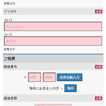
全角入力
フリガナ
[セイ]
[メイ]
全角カナ
ご住所
郵便番号
-
住所自動入力
〒
海外にお住まいの方 ＞
海外
都道府県